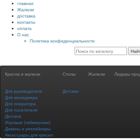
главная
Жалюзи
доставка
контакты
оплата
О нас
Политика конфиденциальности
Най
Кресла и жалюзи
Столы
Жалюзи
Лидеры про
Для руководителя
Детские
Для менеджера
Для оператора
Для посетителя
Детское
Игровые (геймерские)
Диваны и реклайнеры
Аксессуары для кресел