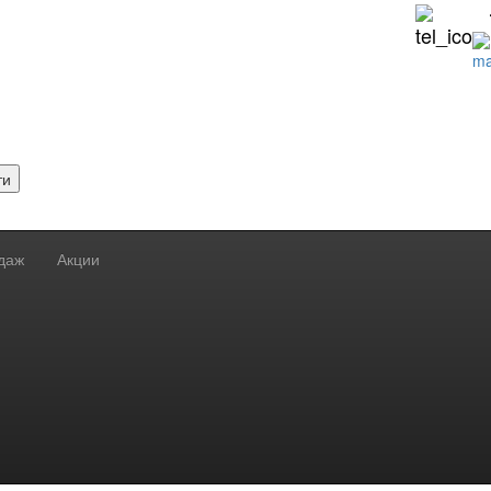
ти
даж
Акции