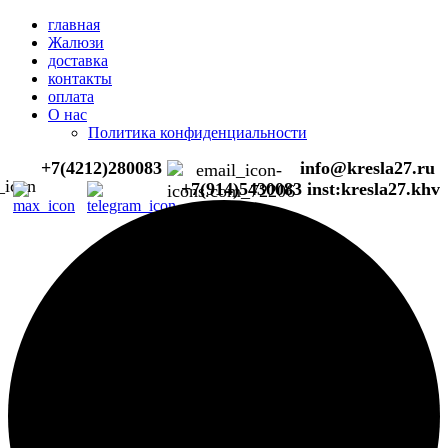
главная
Жалюзи
доставка
контакты
оплата
О нас
Политика конфиденциальности
+7(4212)280083
info@kresla27.ru
+7(914)5430083
inst:kresla27.khv