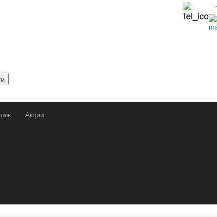
ти
даж
Акции