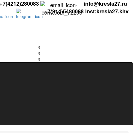
+7(4212)280083
info@kresla27.ru
+7(914)5430083
inst:kresla27.khv
0
0
0