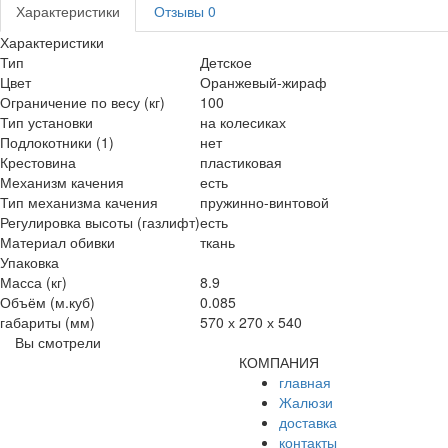
Характеристики
Отзывы
0
Характеристики
Тип
Детское
Цвет
Оранжевый-жираф
Ограничение по весу (кг)
100
Тип установки
на колесиках
Подлокотники (1)
нет
Крестовина
пластиковая
Механизм качения
есть
Тип механизма качения
пружинно-винтовой
Регулировка высоты (газлифт)
есть
Материал обивки
ткань
Упаковка
Масса (кг)
8.9
Объём (м.куб)
0.085
габариты (мм)
570 х 270 х 540
Вы смотрели
КОМПАНИЯ
главная
Жалюзи
доставка
контакты