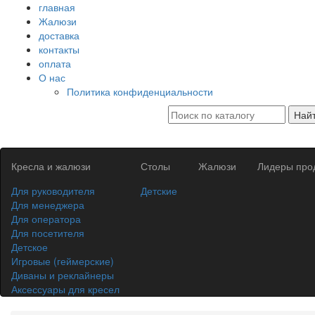
главная
Жалюзи
доставка
контакты
оплата
О нас
Политика конфиденциальности
Най
Кресла и жалюзи
Столы
Жалюзи
Лидеры про
Для руководителя
Детские
Для менеджера
Для оператора
Для посетителя
Детское
Игровые (геймерские)
Диваны и реклайнеры
Аксессуары для кресел