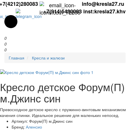
+7(4212)280083
info@kresla27.ru
+7(914)5430083
inst:kresla27.khv
0
0
0
Главная
Кресла и жалюзи
Кресло детское Форум(П)
м.Джинс син
Превосходное детское кресло с пружинно-винтовым механизмом
качения спинки. Идеальное решение для маленьких непосед.
Артикул:
Форум(П) м.Джинс син
Бренд:
Аленсио