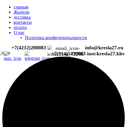
главная
Жалюзи
доставка
контакты
оплата
О нас
Политика конфиденциальности
+7(4212)280083
info@kresla27.ru
+7(914)5430083
inst:kresla27.khv