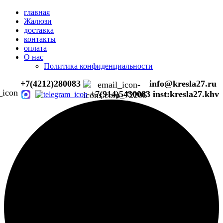
главная
Жалюзи
доставка
контакты
оплата
О нас
Политика конфиденциальности
+7(4212)280083
info@kresla27.ru
+7(914)5430083
inst:kresla27.khv