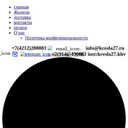
главная
Жалюзи
доставка
контакты
оплата
О нас
Политика конфиденциальности
+7(4212)280083
info@kresla27.ru
+7(914)5430083
inst:kresla27.khv