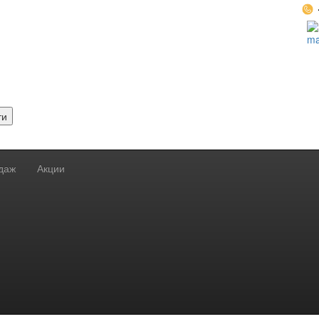
ти
даж
Акции