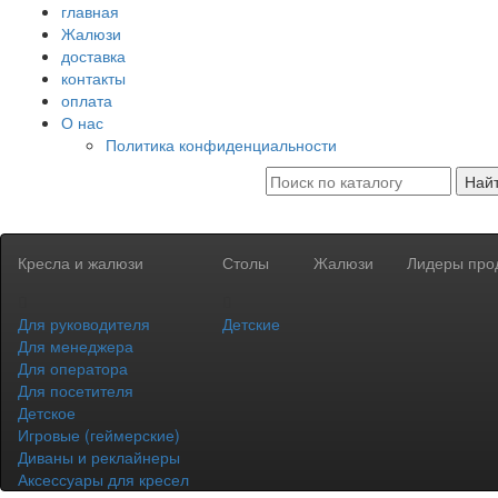
главная
Жалюзи
доставка
контакты
оплата
О нас
Политика конфиденциальности
Най
Кресла и жалюзи
Столы
Жалюзи
Лидеры про
Для руководителя
Детские
Для менеджера
Для оператора
Для посетителя
Детское
Игровые (геймерские)
Диваны и реклайнеры
Аксессуары для кресел