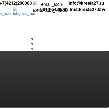
+7(4212)280083
info@kresla27.ru
+7(914)5430083
inst:kresla27.khv
0
0
0