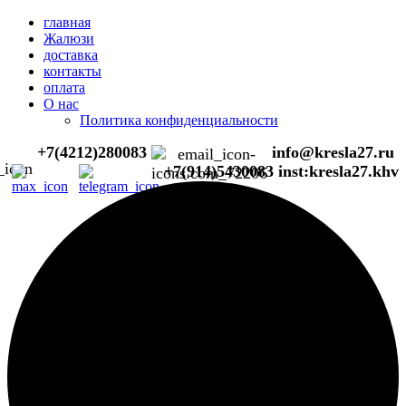
главная
Жалюзи
доставка
контакты
оплата
О нас
Политика конфиденциальности
+7(4212)280083
info@kresla27.ru
+7(914)5430083
inst:kresla27.khv