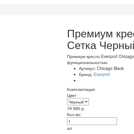
Премиум крес
Сетка Черны
Премиум кресло Everprof Chicago
функциональностью.
Артикул:
Chicago Black
Бренд:
Everprof
Комплектация
Цвет
19 990
р.
Кол-во:
шт