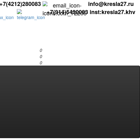
+7(4212)280083
info@kresla27.ru
+7(914)5430083
inst:kresla27.khv
0
0
0