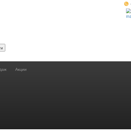
ти
даж
Акции