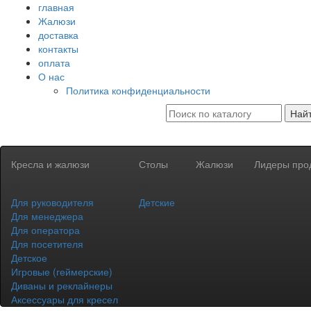
главная
Жалюзи
доставка
контакты
оплата
О нас
Политика конфиденциальности
Най
Кресла и жалюзи
Столы
Жалюзи
Лидеры про
Для руководителя
Детские
Для менеджера
Для оператора
Для посетителя
Детское
Игровые (геймерские)
Диваны и реклайнеры
Аксессуары для кресел