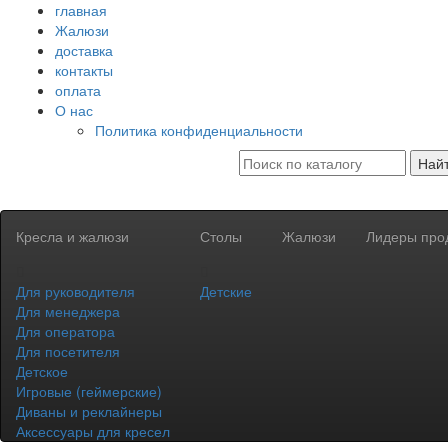
главная
Жалюзи
доставка
контакты
оплата
О нас
Политика конфиденциальности
Най
Кресла и жалюзи
Столы
Жалюзи
Лидеры про
Для руководителя
Детские
Для менеджера
Для оператора
Для посетителя
Детское
Игровые (геймерские)
Диваны и реклайнеры
Аксессуары для кресел