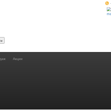
ти
даж
Акции