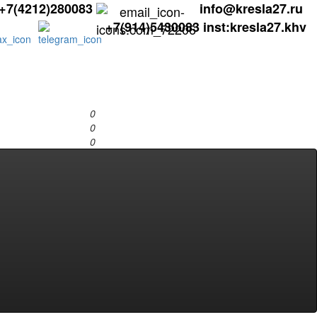
+7(4212)280083
info@kresla27.ru
+7(914)5430083
inst:kresla27.khv
0
0
0