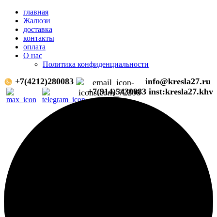
главная
Жалюзи
доставка
контакты
оплата
О нас
Политика конфиденциальности
+7(4212)280083
info@kresla27.ru
+7(914)5430083
inst:kresla27.khv