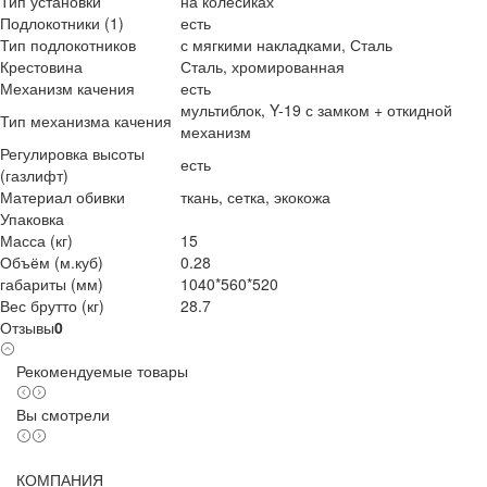
Тип установки
на колесиках
Подлокотники (1)
есть
Тип подлокотников
с мягкими накладками, Сталь
Крестовина
Сталь, хромированная
Механизм качения
есть
мультиблок, Y-19 с замком + откидной
Тип механизма качения
механизм
Регулировка высоты
есть
(газлифт)
Материал обивки
ткань, сетка, экокожа
Упаковка
Масса (кг)
15
Объём (м.куб)
0.28
габариты (мм)
1040*560*520
Вес брутто (кг)
28.7
Отзывы
0
Рекомендуемые товары
Вы смотрели
КОМПАНИЯ